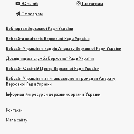
Ютьюб
Інстаграм
Телеграм
Вебпортал Верховної Ради України
Вебсайти комітетів Верховної Ради України
Вебсайт Управління кадрів Апарату Верховної Ради України
Дослідницька служба Верховної Ради України
Вебсайт Освітній Центр Верховної Ради України
Вебсайт Управління з питань звернень громадян Апарату
Верховної Ради України
Інформаційні ресурси державних органів України
Контакти
Мапа сайту