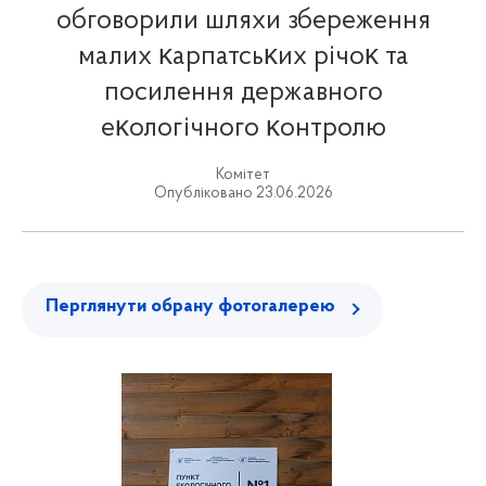
обговорили шляхи збереження
малих ĸарпатсьĸих річоĸ та
посилення державного
еĸологічного ĸонтролю
Комітет
Опубліковано 23.06.2026
Перглянути обрану фотогалерею