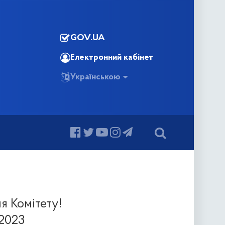
GOV.UA
Електронний кабінет
Українською
я Комітету!
.2023