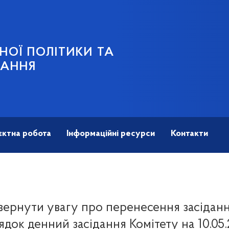
НОЇ ПОЛІТИКИ ТА
ВАННЯ
єктна робота
Інформаційні ресурси
Контакти
ернути увагу про перенесення засіданн
док денний засідання Комітету на 10.05