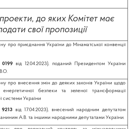
роекти, до яких Комітет має
подати свої пропозиції
ну про приєднання України до Мінаматської конвенції
№
0199
від 12.04.2023), поданий Президентом України
В.О.
ну про внесення змін до деяких законів України щодо
я енергетичної безпеки та зеленої трансформації
ї системи України
№
9213
від 17.04.2023), внесений народним депутатом
аниним А.В. та іншими народними депутатами України
.