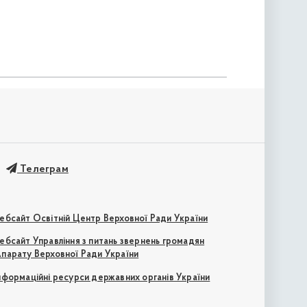
Телеграм
ебсайт Освітній Центр Верховної Ради України
ебсайт Управління з питань звернень громадян
парату Верховної Ради України
нформаційні ресурси державних органів України