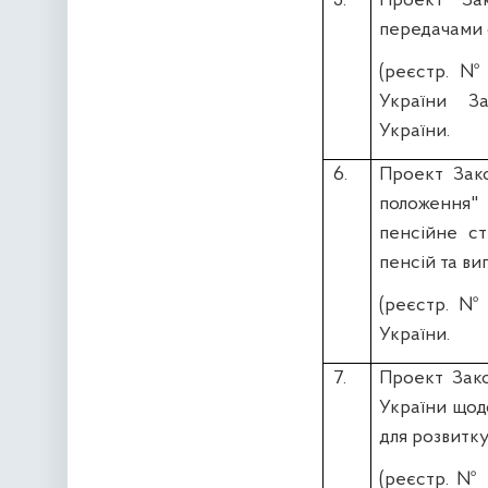
5.
Проект За
передачами 
(реєстр. 
України
За
України.
6.
Проект Зак
положення" 
пенсійне с
пенсій та в
(реєстр. 
України.
7.
Проект Зако
України щод
для розвитк
(реєстр. №