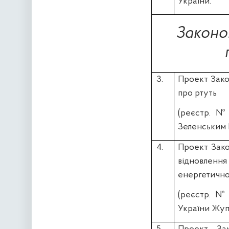
України.
Законоп
3.
Проект Зако
про ртуть
(реєстр. 
Зеленським
4.
П
роект Зако
відновленн
енергетично
(реєстр. 
України Жуп