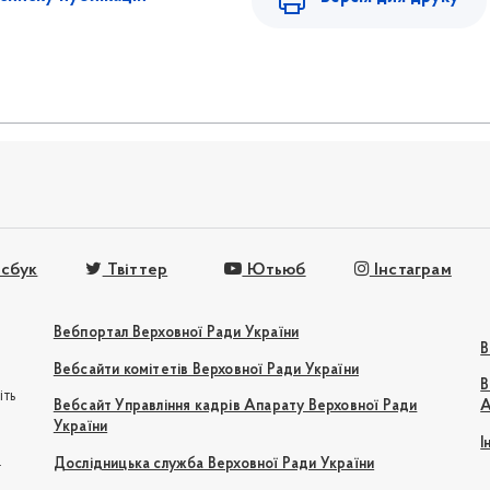
сбук
Твіттер
Ютьюб
Інстаграм
Вебпортал Верховної Ради України
В
Вебсайти комітетів Верховної Ради України
В
іть
Вебсайт Управління кадрів Апарату Верховної Ради
А
України
І
e
Дослідницька служба Верховної Ради України