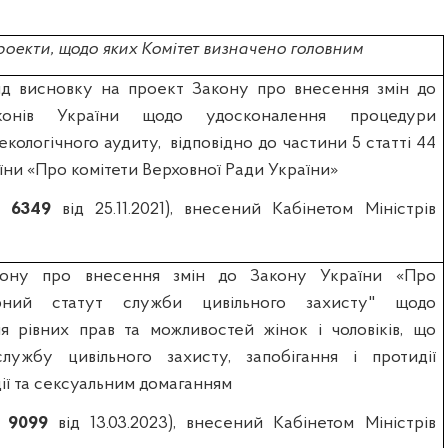
оекти, щодо яких Комітет визначено головним
д висновку на проект Закону про внесення змін до
конів України щодо удосконалення процедури
екологічного аудиту,
відповідно до частини 5 статті 44
їни «Про комітети Верховної Ради України»
 №
6349
від 25.11.2021), внесений Кабінетом Міністрів
ону про внесення змін до Закону України «Про
арний статут служби цивільного захисту" щодо
я рівних прав та можливостей жінок і чоловіків, що
лужбу цивільного захисту, запобігання і протидії
ії та сексуальним домаганням
№
9099
від 13.03.2023), внесений Кабінетом Міністрів