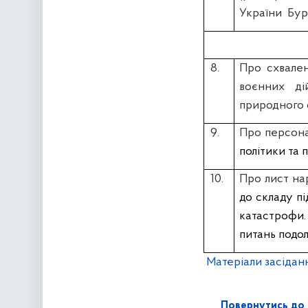
України
Бур
8.
Про схвален
воєнних ді
природного 
9.
Про персон
політики та
10.
Про лист на
до складу пі
катастрофи.
питань подо
Матеріали засідан
Повернутись до 