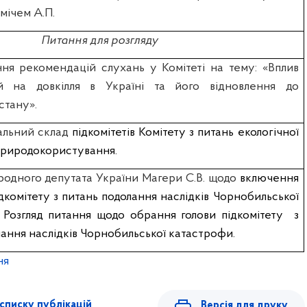
мічем А.П.
Питання для розгляду
ня рекомендацій слухань у Комітеті на тему: «Вплив
й на довкілля в Україні та його відновлення до
стану».
альний склад
підкомітетів Комітету з питань екологічної
 природокористування.
родного депутата України Магери С.В. щодо
включення
дкомітету з питань подолання наслідків Чорнобильської
 Розгляд питання щодо обрання голови підкомітету
з
лання наслідків Чорнобильської катастрофи.
ня
списку публікацій
Версія для друку