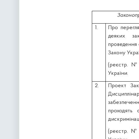
Законопр
1.
Про перегля
деяких за
проведення 
Закону Укра
(реєстр.
України.
2.
Проект Зак
Дисциплін
забезпеченн
проходять с
дискримінац
(реєстр. 