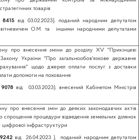
кону про державний контроль за міжнародними
стратегічних товарів
№
8415
від 03.02.2023), поданий народним депутатом
вітневичем О.М. та
іншими народними депутатами
ону про внесення зміни до розділу ХV "Прикінцеві
Закону України "Про загальнообов'язкове державне
трахування" щодо джерел оплати послуг з доставки
иплати допомоги на поховання
№
9078
від
03.03.2023), внесений Кабінетом Міністрів
ну про внесення змін до деяких законодавчих актів
о спрощення процедури відведення земельних ділянок
у цифрової інфраструктури
9242
від
26.04.2023 ),
поданий народним депутатом