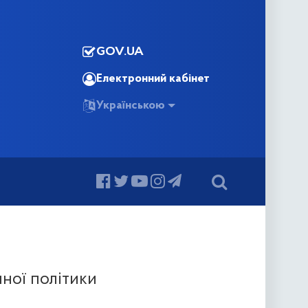
GOV.UA
Електронний кабінет
Українською
чної політики