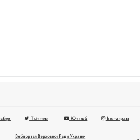
сбук
Твіттер
Ютьюб
Інстаграм
Вебпортал Верховної Ради України