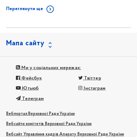
Переглянути ще
Мапа сайту
Ми у соціальних мережах:
Фейсбук
Твіттер
Ютьюб
Інстаграм
Телеграм
Вебпортал Верховної Ради України
Вебсайти комітетів Верховної Ради України
Вебсайт Управління кадрів Апарату Верховної Ради України