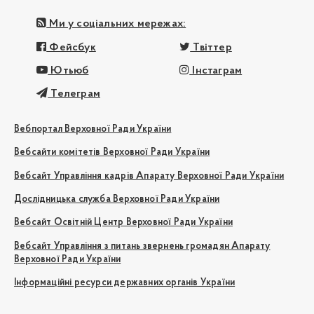
Ми у соціальних мережах:
Фейсбук
Твіттер
Ютьюб
Інстаграм
Телеграм
Вебпортал Верховної Ради України
Вебсайти комітетів Верховної Ради України
Вебсайт Управління кадрів Апарату Верховної Ради України
Дослідницька служба Верховної Ради України
Вебсайт Освітній Центр Верховної Ради України
Вебсайт Управління з питань звернень громадян Апарату
Верховної Ради України
Інформаційні ресурси державних органів України