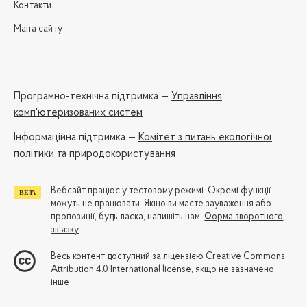
Контакти
Мапа сайту
Програмно-технічна підтримка —
Управління
комп'ютеризованих систем
Iнформаційна підтримка —
Комітет з питань екологічної
політики та природокористування
Вебсайт працює у тестовому режимі. Окремі функції
можуть не працювати. Якщо ви маєте зауваження або
пропозиції, будь ласка, напишіть нам:
Форма зворотного
зв'язку
Весь контент доступний за ліцензією
Creative Commons
Attribution 4.0 International license
, якщо не зазначено
інше