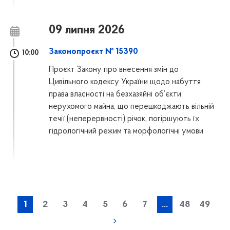
09 липня 2026
Законопроєкт № 15390
10:00
Проєкт Закону про внесення змін до
Цивільного кодексу України щодо набуття
права власності на безхазяйні об’єкти
нерухомого майна, що перешкоджають вільній
течії (неперервності) річок, погіршують їх
гідрологічний режим та морфологічні умови
1
2
3
4
5
6
7
...
48
49