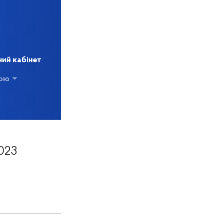
ий кабінет
кою
023