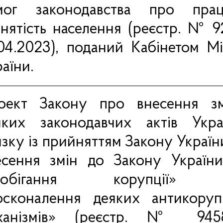
мог законодавства про пра
йнятість населення (реєстр. №
9
.04.2023), поданий Кабінетом Мі
аїни.
оект Закону про внесення з
яких законодавчих актів Укр
язку із прийняттям Закону Украї
есення змін до Закону Україн
апобігання корупції» 
осконалення деяких антикоруп
ханізмів»
(реєстр. №
945