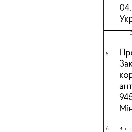
04
Укр
Пр
5
За
ко
ан
94
Мін
6
Звіт 