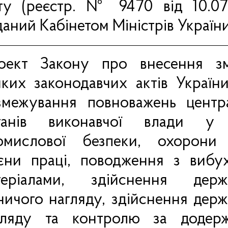
іту (реєстр. №
9470
від 10.07
аний Кабінетом Міністрів України
оект Закону про внесення з
яких законодавчих актів Україн
змежування повноважень центр
ганів виконавчої влади у 
омислової безпеки, охорони 
гієни праці, поводження з вибу
теріалами, здійснення держ
рничого нагляду, здійснення дер
гляду та контролю за додер