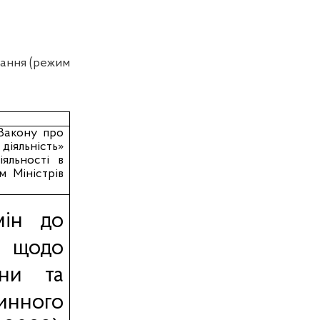
вання (режим
 Закону про
діяльність»
яльності в
м Міністрів
мін до
 щодо
они та
инного