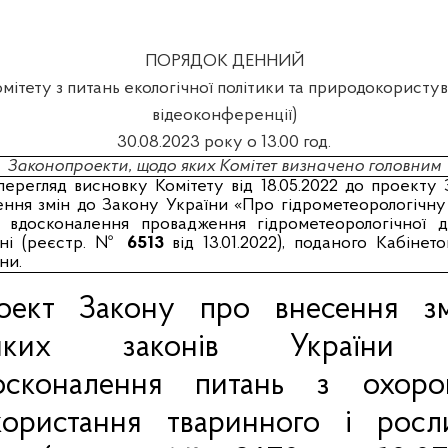
ПОРЯДОК ДЕННИЙ
омітету з питань екологічної політики та природокористу
відеоконференції)
30.08.2023 року о 13.00 год.
Законопроекти, щодо яких Комітет визначено головним
перегляд висновку Комітету від 18.05.2022 до проекту
ння змін до Закону України «Про гідрометеорологічну 
 вдосконалення провадження гідрометеорологічної ді
їні (реєстр. №
6513
від 13.01.2022), поданого Кабінето
ни.
оект Закону про внесення з
яких законів України
осконалення питань з охор
користання тваринного і росл