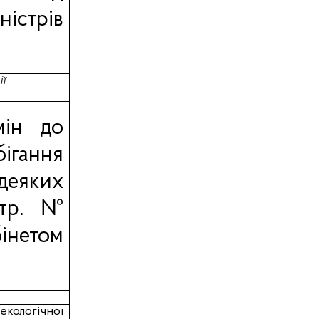
ністрів
ї
мін до
гання
деяких
стр. №
інетом
екологічної