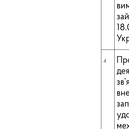
ви
за
18
Укр
Пр
4
де
зв’
вн
з
уд
ме