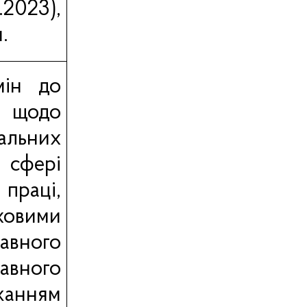
.2023),
.
мін до
и щодо
альних
сфері
праці,
ховими
авного
жавного
жанням