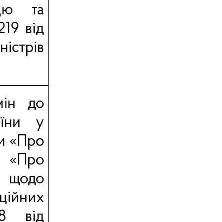
цю та
219
від
ністрів
мін до
аїни у
ни «Про
и «Про
щодо
ційних
8
від