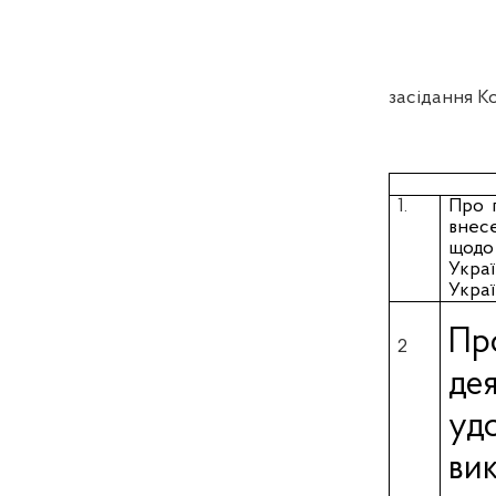
засідання К
1.
Про 
внесе
щодо
Укра
Украї
Пр
2
де
уд
ви