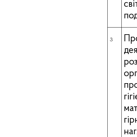
св
под
Пр
3
де
ро
ор
пр
гі
ма
гі
на