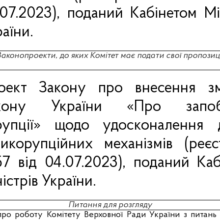
.07.2023), поданий Кабінетом Мі
аїни.
Законопроекти, до яких Комітет має подати свої пропозиці
оект Закону про внесення з
кону України «Про запобі
рупції» щодо удосконалення 
тикорупційних механізмів (реє
57
від 04.07.2023), поданий Каб
істрів України.
Питання для розгляду
про роботу Комітету Верховної Ради України з питань 