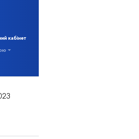
ий кабінет
кою
023