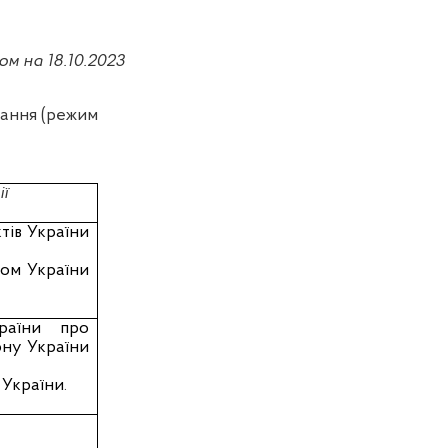
ом на 18.10.2023
вання (режим
ї
тів України
ом України
раїни про
ону України
 України
.