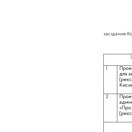
засідання К
1.
Прое
для з
(реє
Киси
2.
Прое
адмін
«Про 
(реє