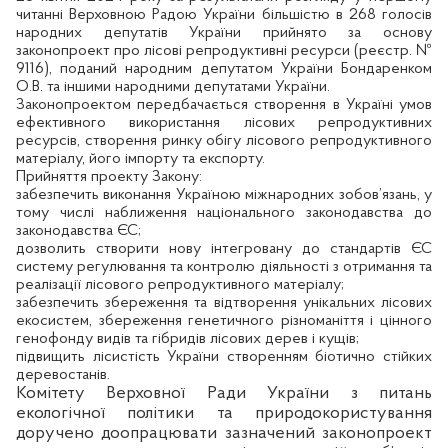
читанні Верховною Радою України більшістю в 268 голосів
народних депутатів України прийнято за основу
законопроект про лісові репродуктивні ресурси (реєстр. №
9116), поданий народним депутатом України Бондаренком
О.В. та іншими народними депутатами України.
Законопроектом передбачається створення в Україні умов
ефективного використання лісових репродуктивних
ресурсів, створення ринку обігу лісового репродуктивного
матеріалу, його імпорту та експорту.
Прийняття проекту Закону:
забезпечить виконання Україною міжнародних зобов’язань, у
тому числі наближення національного законодавства до
законодавства ЄС;
дозволить створити нову інтегровану до стандартів ЄС
систему регулювання та контролю діяльності з отримання та
реалізації лісового репродуктивного матеріалу;
забезпечить збереження та відтворення унікальних лісових
екосистем, збереження генетичного різноманіття і цінного
генофонду видів та гібридів лісових дерев і кущів;
підвищить лісистість України створенням біотично стійких
деревостанів.
Комітету Верховної Ради України з питань
екологічної політики та природокористування
доручено доопрацювати зазначений законопроект