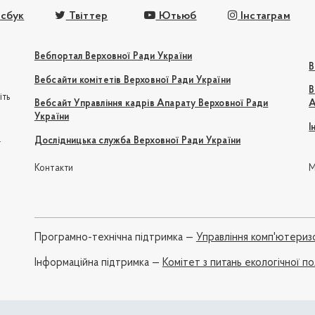
сбук
Твіттер
Ютьюб
Інстаграм
Вебпортал Верховної Ради України
В
Вебсайти комітетів Верховної Ради України
В
іть
Вебсайт Управління кадрів Апарату Верховної Ради
А
України
І
e
Дослідницька служба Верховної Ради України
Контакти
М
Програмно-технічна підтримка —
Управління комп'ютериз
Iнформаційна підтримка —
Комітет з питань екологічної 