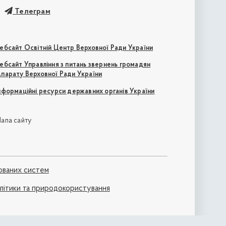
Телеграм
ебсайт Освітній Центр Верховної Ради України
ебсайт Управління з питань звернень громадян
парату Верховної Ради України
нформаційні ресурси державних органів України
апа сайту
ованих систем
політики та природокористування