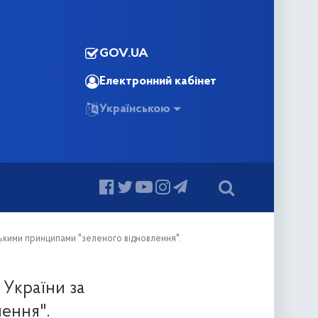
GOV.UA
Електронний кабінет
Українською
ськими принципами "зеленого відновлення".
 України за
ення".