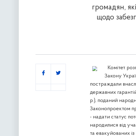
громадян, як
щодо забезп
Комітет роз
Поділитись
Закону Украї
постраждали внасл
державних гарантій 
р.), поданий народ
Законопроектом пр
- надати статус по
народилися від учас
та евакуйованих із