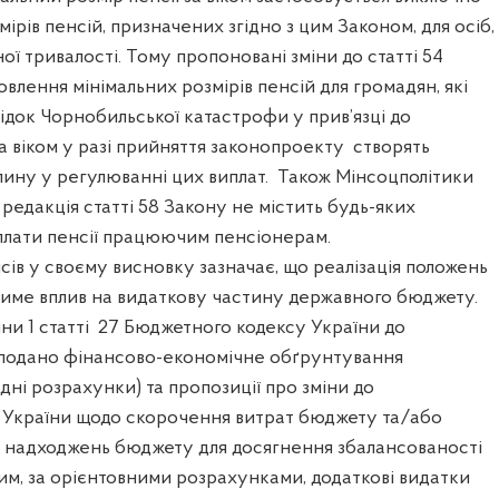
ірів пенсій, призначених згідно з цим Законом, для осіб,
ої тривалості. Тому пропоновані зміни до статті 54
влення мінімальних розмірів пенсій для громадян, які
док Чорнобильської катастрофи у прив’язці до
 за віком у разі прийняття законопроекту створять
лину у регулюванні цих виплат. Також Мінсоцполітики
 редакція статті 58 Закону не містить будь-яких
лати пенсії працюючим пенсіонерам.
сів у своєму висновку зазначає, що реалізація положень
име вплив на видаткову частину державного бюджету.
и 1 статті 27 Бюджетного кодексу України до
подано фінансово-економічне обґрунтування
дні розрахунки) та пропозиції про зміни до
в України щодо скорочення витрат бюджету та/або
 надходжень бюджету для досягнення збалансованості
им, за орієнтовними розрахунками, додаткові видатки