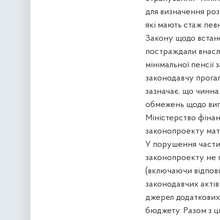
для визначення розм
які мають стаж певн
Закону щодо встано
постраждали внаслі
мінімальної пенсії
законодавчу прога
зазначає, що чинна
обмежень щодо вип
Міністерство фінан
законопроекту мат
У порушення частин
законопроекту не 
(включаючи відпові
законодавчих акті
джерел додаткових
бюджету. Разом з ц