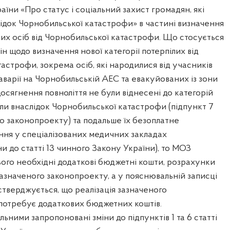
раїни «Про статус і соціальний захист громадян, які
ідок Чорнобильської катастрофи» в частині визначення
ілих осіб від Чорнобильської катастрофи. Що стосується
н щодо визначення нової категорії потерпілих від
астрофи, зокрема осіб, які народилися від учасників
в аварії на Чорнобильській АЕС та евакуйованих із зони
досягнення повноліття не були віднесені до категорій
али внаслідок Чорнобильської катастрофи (підпункт 7
ого законопроекту) та подальше їх безоплатне
ння у спеціалізованих медичних закладах
ни до статті 13 чинного Закону України), то МОЗ
ього необхідні додаткові бюджетні кошти, розрахунки
зазначеного законопроекту, а у пояснювальній записці
тверджується, що реалізація зазначеного
потребує додаткових бюджетних коштів.
ьними запропоновані зміни до підпунктів 1 та 6 статті