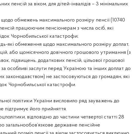
ьних пенсій за віком, для дітей-інвалідів – 3 мінімальних
 щодо обмежень максимального розміру пенсії (10740
 пенсій працюючим пенсіонерам з числа осіб, які
ідок Чорнобильської катастрофи;
удь-які обмеження щодо максимального розміру доплат,
цій, або щомісячного довічного грошового утримання (з
ок, підвищень, додаткових пенсій, цільової грошової
 за особливі заслуги перед Україною та інших доплат до
их законодавством) не застосовуються до громадян, які
док Чорнобильської катастрофи.
льної політики України висловило ряд зауважень до
е підтримує його прийняття.
цполітики, відповідно до частини четвертої статті 28
ро загальнообов’язкове державне пенсійне
альний розмір пенсії за віком застосовується виключно