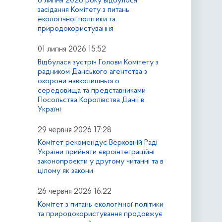
6 липня 2026 року відбулося
засідання Комітету з питань
екологічної політики та
природокористування
01 липня 2026 15:52
Відбулася зустріч Голови Комітету з
радником Данського агентства з
охорони навколишнього
середовища та представниками
Посольства Королівства Данії в
Україні
29 червня 2026 17:28
Комітет рекомендує Верховній Раді
України прийняти євроінтеграційні
законопроєкти у другому читанні та в
цілому як закони
26 червня 2026 16:22
Комітет з питань екологічної політики
та природокористування продовжує