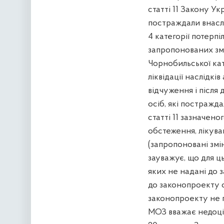
статті 11 Закону Ук
постраждали внасл
4 категорії потерп
запропонованих змі
Чорнобильської кат
ліквідації наслідкі
відчуження і після 
осіб, які постражд
статті 11 зазначен
обстеження, лікува
(запропоновані змі
зауважує, що для ц
яких не надані до 
до законопроекту с
законопроекту не 
МОЗ вважає недоціл