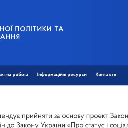
НОЇ ПОЛІТИКИ ТА
ВАННЯ
єктна робота
Інформаційні ресурси
Контакти
мендує прийняти за основу проект Зако
ін до Закону України «Про статус і соціа