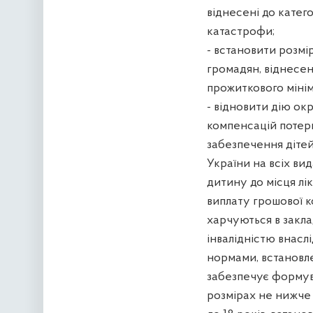
віднесені до катег
катастрофи;
- встановити розмі
громадян, віднесени
прожиткового мінім
- відновити дію окр
компенсацій потерп
забезпечення дітей
України на всіх ви
дитину до місця лі
виплату грошової ко
харчуються в заклад
інвалідністю внасл
нормами, встановл
забезпечує формува
розмірах не нижче 5