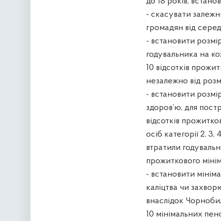
до 18 років, встано
- скасувати залежн
громадян від серед
- встановити розмі
годувальника на ко
10 відсотків прожит
незалежно від розмі
- встановити розмір
здоров’ю, для постр
відсотків прожитков
осіб категорії 2, 3,
втратили годувальн
прожиткового міні
- встановити мініма
каліцтва чи захворю
внаслідок Чорнобил
10 мінімальних пенс