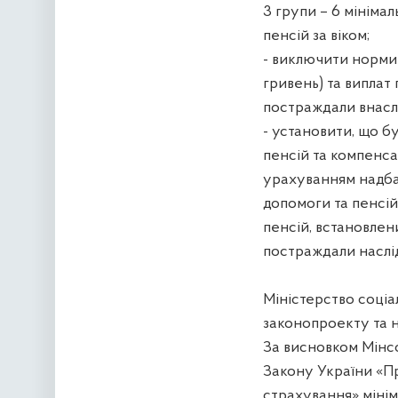
3 групи – 6 мінімал
пенсій за віком;
- виключити норми
гривень) та виплат
постраждали внасл
- установити, що б
пенсій та компенса
урахуванням надбав
допомоги та пенсій
пенсій, встановлен
постраждали наслі
Міністерство соціа
законопроекту та н
За висновком Мінсо
Закону України «П
страхування» мінім