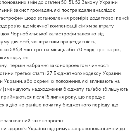
опонованих змін до статей 50, 51, 52 Закону України
альний захист громадян, які постраждали внаслідок
астрофи» щодо встановлення розмірів додаткової пенсії
здоров’ю, щомісячної компенсації сім’ям за втрату
ідок Чорнобильської катастрофи залежно від
уму для осіб, які втратили працездатність,
ко 586,8 млн. грн. на місяць або 7,0 млрд. грн. на рік,
ких відсутні.
іну, термін набрання законопроектом чинності
тини третьої статті 27 Бюджетного кодексу України,
и України, або окремі їх положення, які впливають на
 (зменшують надходження бюджету та/або збільшують
 приймаються після 15 липня року, що передує
ся в дію не раніше початку бюджетного періоду, що
.
є зазначений законопроект.
ни здоров’я України підтримує запропоновані зміни до