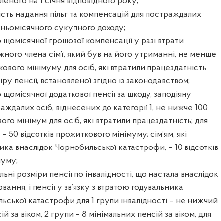
вленого на 1 січня відповідного року;
ість надання пільг та компенсацій для постраждалих
ньомісячного сукупного доходу;
р щомісячної грошової компенсації у разі втрати
жного члена сім’ї, який був на його утриманні, не менше
кового мінімуму для осіб, які втратили працездатність
ру пенсії, встановленої згідно із законодавством;
 щомісячної додаткової пенсії за шкоду, заподіяну
аждалих осіб, віднесених до категорії 1, не нижче 100
ого мінімум для осіб, які втратили працездатність; для
 4 – 50 відсотків прожиткового мінімуму; сім’ям, які
ика внаслідок Чорнобильської катастрофи, – 10 відсотків
муму;
льні розміри пенсії по інвалідності, що настала внаслідок
вання, і пенсії у зв’язку з втратою годувальника
ьської катастрофи для 1 групи інвалідності – не нижчий
ій за віком, 2 групи – 8 мінімальних пенсій за віком, для