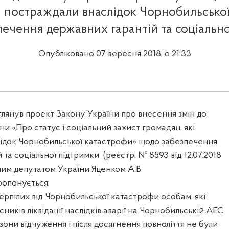
і постраждали внаслідок Чорнобильсько
ечення державних гарантій та соціальн
Опубліковано 07 вересня 2018, о 21:33
глянув проект Закону України про внесення змін до
ни «Про статус і соціальний захист громадян, які
ідок Чорнобильської катастрофи» щодо забезпечення
та соціальної підтримки (реєстр. № 8593 від 12.07.2018
ним депутатом України Яценком А.В.
опонується:
терпілих від Чорнобильської катастрофи особам, які
ників ліквідації наслідків аварії на Чорнобильській АЕС
 зони відчуження і після досягнення повноліття не були