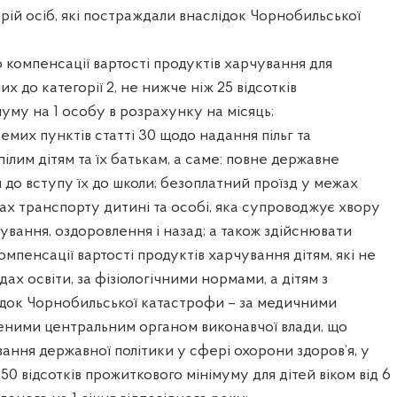
орій осіб, які постраждали внаслідок Чорнобильської
р компенсації вартості продуктів харчування для
х до категорії 2, не нижче ніж 25 відсотків
уму на 1 особу в розрахунку на місяць;
емих пунктів статті 30 щодо надання пільг та
ілим дітям та їх батькам, а саме: повне державне
 до вступу їх до школи; безоплатний проїзд у межах
дах транспорту дитині та особі, яка супроводжує хвору
кування, оздоровлення і назад; а також здійснювати
мпенсації вартості продуктів харчування дітям, які не
ах освіти, за фізіологічними нормами, а дітям з
ідок Чорнобильської катастрофи – за медичними
еними центральним органом виконавчої влади, що
ння державної політики у сфері охорони здоров’я, у
0 відсотків прожиткового мінімуму для дітей віком від 6