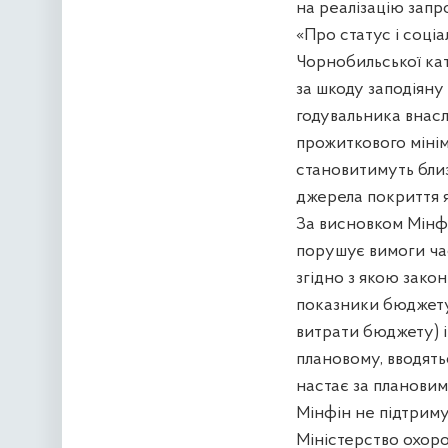
на реалізацію запр
«Про статус і соці
Чорнобильської кат
за шкоду заподіяну 
годувальника внасл
прожиткового мінім
становитимуть близь
джерела покриття я
За висновком Мінф
порушує вимоги час
згідно з якою закон
показники бюджету
витрати бюджету) і
плановому, вводять
настає за плановим
Мінфін не підтриму
Міністерство охоро