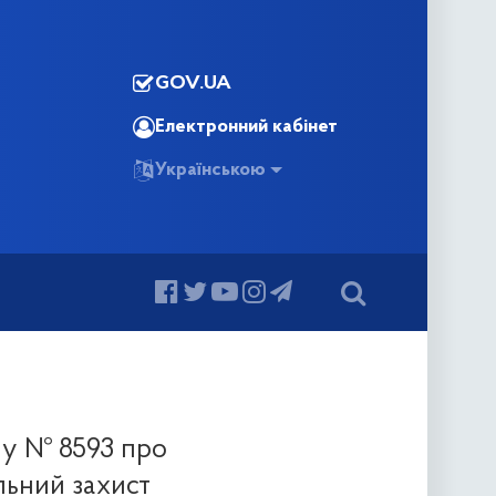
GOV.UA
Електронний кабінет
Українською
ну № 8593 про
льний захист