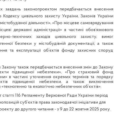
х завдань законопроектом передбачається внесення
о Кодексу цивільного захисту України, Законів України
істобудівної діяльності», «Про місцеве самоврядування
ісцеві державні адміністрації» в частині обов’язкового
ерно-технічних заходів цивільного захисту, вимог
генної безпеки у містобудівній документації, а також
ння та експлуатації об’єктів фонду захисних споруд
м Закону також передбачається внесення змін до Закону
єкти підвищеної небезпеки», «Про страховий фонд
їни» в частині уточнення окремих термінів та порядку
’єктів підвищеної небезпеки, а також виключення
я «техногенно та екологічно небезпечних об’єктів».
г статті 116 Регламенту Верховної Ради України період
опозицій суб’єктів права законодавчої ініціативи для
роекту до другого читання - з 9 до 22 жовтня 2025 року.