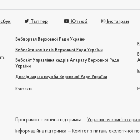
сбук
Твіттер
Ютьюб
Інстаграм
Вебпортал Верховної Ради України
В
Вебсайти комітетів Верховної Ради України
В
іть
Вебсайт Управління кадрів Апарату Верховної Ради
А
України
І
e
Дослідницька служба Верховної Ради України
Контакти
М
Програмно-технічна підтримка —
Управління комп'ютериз
Iнформаційна підтримка —
Комітет з питань екологічної 