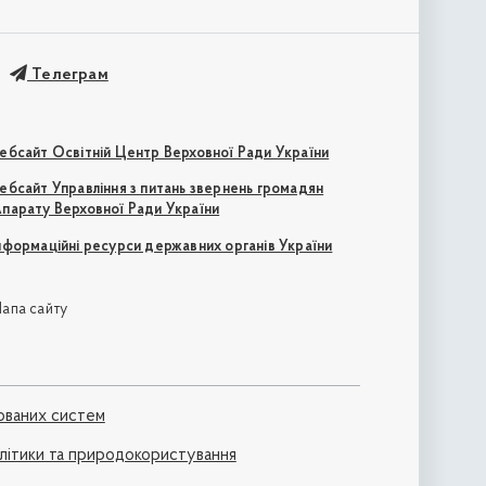
Телеграм
ебсайт Освітній Центр Верховної Ради України
ебсайт Управління з питань звернень громадян
парату Верховної Ради України
нформаційні ресурси державних органів України
апа сайту
ованих систем
політики та природокористування