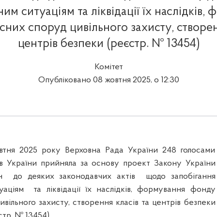
им ситуаціям та ліквідації їх наслідків,
них споруд цивільного захисту, створен
центрів безпеки (реєстр. № 13454)
Комітет
Опубліковано 08 жовтня 2025, о 12:30
овтня 2025 року Верховна Рада України 248 голосами
ів України прийняла за основу проект
Закону України
ін
до деяких законодавчих актів
щодо запобігання
туаціям
та ліквідації їх наслідків, формування фонду
вільного захисту, створення класів та центрів безпеки
тр. № 13454).