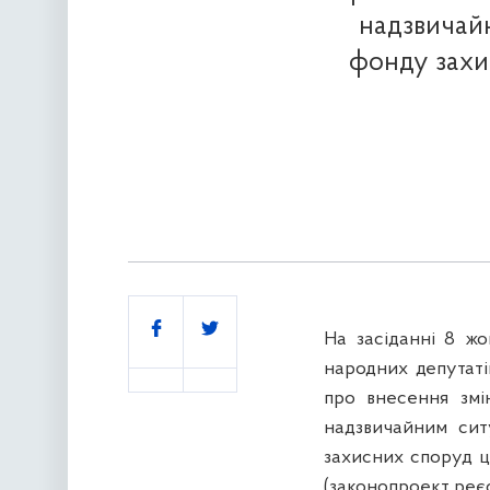
надзвичайн
фонду захис
Поділитись
На засіданні 8 ж
народних депутат
про внесення зм
надзвичайним си
захисних споруд ци
(законопроект реєс