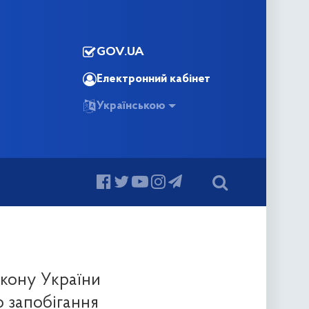
GOV.UA
Електронний кабінет
Українською
акону України
о запобігання