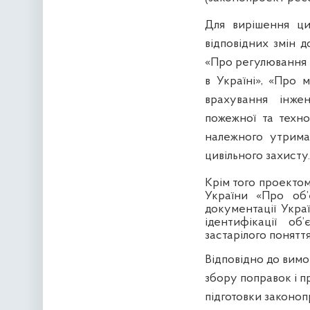
Для вирішення ци
відповідних змін д
«Про регулювання м
в Україні», «Про м
врахування інжен
пожежної та техно
належного утрима
цивільного захисту.
Крім того проекто
України «Про об’
документації Укра
ідентифікації об
застарілого понятт
Відповідно до вимо
збору поправок і пр
підготовки законоп