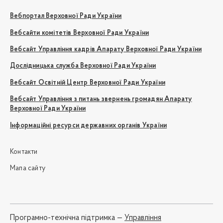
Вебпортал Верховної Ради України
Вебсайти комітетів Верховної Ради України
Вебсайт Управління кадрів Апарату Верховної Ради України
Дослідницька служба Верховної Ради України
Вебсайт Освітній Центр Верховної Ради України
Вебсайт Управління з питань звернень громадян Апарату
Верховної Ради України
Інформаційні ресурси державних органів України
Контакти
Мапа сайту
Програмно-технічна підтримка —
Управління