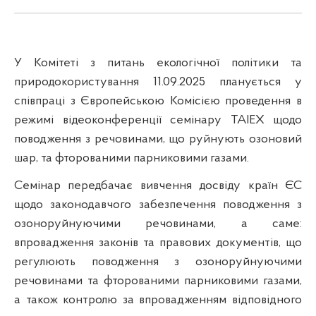
У Комітеті з питань екологічної політики та
природокористування 11.09.2025 планується у
співпраці з Європейською Комісією проведення в
режимі відеоконференції семінару TAIEX щодо
поводження з речовинами, що руйнують озоновий
шар, та фторованими парниковими газами.
Семінар передбачає вивчення досвіду країн ЄС
щодо законодавчого забезпечення поводження з
озоноруйнуючими речовинами, а саме:
впровадження законів та правових документів, що
регулюють поводження з озоноруйнуючими
речовинами та фторованими парниковими газами,
а також контролю за впровадженням відповідного