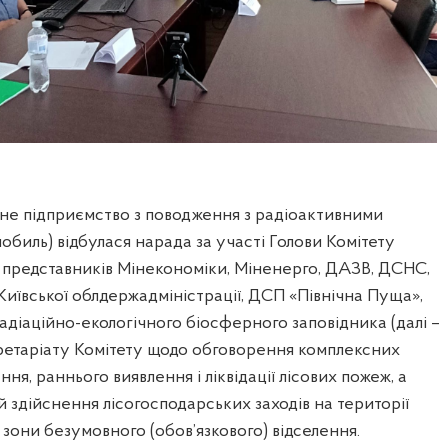
е підприємство з поводження з радіоактивними
нобиль) відбулася нарада за участі Голови Комітету
 представників Мінекономіки, Міненерго, ДАЗВ, ДСНС,
Київської облдержадміністрації, ДСП «Північна Пуща»,
діаційно-екологічного біосферного заповідника (далі –
кретаріату Комітету щодо обговорення комплексних
ання, раннього виявлення і ліквідації лісових пожеж, а
 здійснення лісогосподарських заходів на території
 зони безумовного (обов’язкового) відселення.