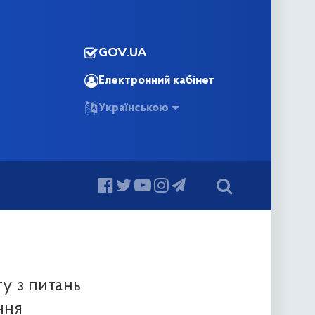
GOV.UA
Електронний кабінет
Українською
ту з питань
ння