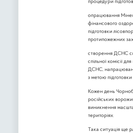
процедури підготовк
опрацювання Мінен
фінансового оздор
підготовки лісовпо
протипожежних зах
створення ДСНС сп
спільної комісії д
ДСНС, напрацюванн
з метою підготовки
Кожен день Чорноб
російських ворожих
виникнення масшта
територіях.
Така ситуація ще р