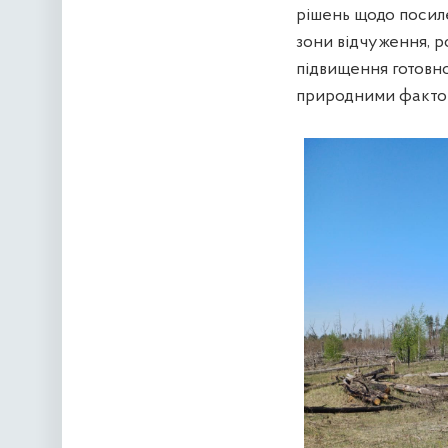
рішень щодо посил
зони відчуження, 
підвищення готовно
природними фактора