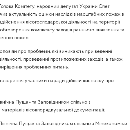
Голова Комітету, народний депутат України Олег
чив актуальність оцінки наслідків масштабних пожеж в
здійснення лісогосподарської діяльності на території
 обговорення комплексу заходів раннього виявлення та
ненню пожеж.
повіли про проблеми, які виникають при веденні
діяльності, проведенні протипожежних заходів, а також
вирішення проблемних питань.
бговорення учасники наради дійшли висновку про
внічна Пуща» та Заповідником спільно з
матеріалів лісовпорядкувальної документації;
івнічна Пуща» та Заповідником спільно з Мінекономіки