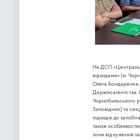
На ДСП «Центральн
відходами» (м. Чор
Олега Бондаренка,
Держлісагентства, 
Чорнобильського ра
Заповідник) та се
підходів до запобіг
також особливостей
зони відчуження та