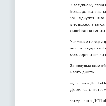
У вступному слові 
Бондаренко, відзна
зоні відчуження та 
цих пожеж, а також
запобігання виник
Учасники наради до
лісогосподарської 
обговорили шляхи 
За результатами о
необхідність:
підготовки ДСП «Пі
Держлісагентством 
завершення ДСП «П