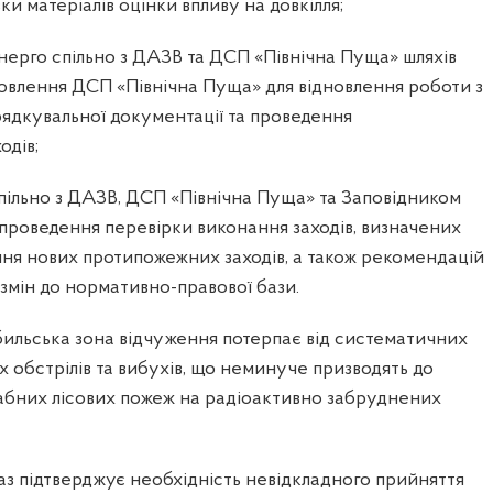
и матеріалів оцінки впливу на довкілля;
ерго спільно з ДАЗВ та ДСП «Північна Пуща» шляхів
овлення ДСП «Північна Пуща» для відновлення роботи з
рядкувальної документації та проведення
одів;
ільно з ДАЗВ, ДСП «Північна Пуща» та Заповідником
ля проведення перевірки виконання заходів, визначених
я нових протипожежних заходів, а також рекомендацій
 змін до нормативно-правової бази.
ильська зона відчуження потерпає від систематичних
 обстрілів та вибухів, що неминуче призводять до
бних лісових пожеж на радіоактивно забруднених
аз підтверджує необхідність невідкладного прийняття