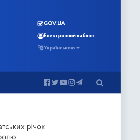
GOV.UA
Електронний кабінет
Українською
тських річок
тролю