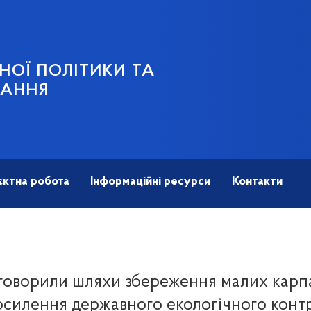
НОЇ ПОЛІТИКИ ТА
ВАННЯ
єктна робота
Інформаційні ресурси
Контакти
говорили шляхи збереження малих карпа
осилення державного екологічного кон