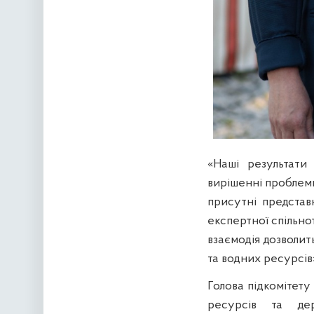
«Наші результати
вирішенні проблемн
присутні представ
експертної спільно
взаємодія дозволит
та водних ресурсів
Голова підкомітету
ресурсів та дер