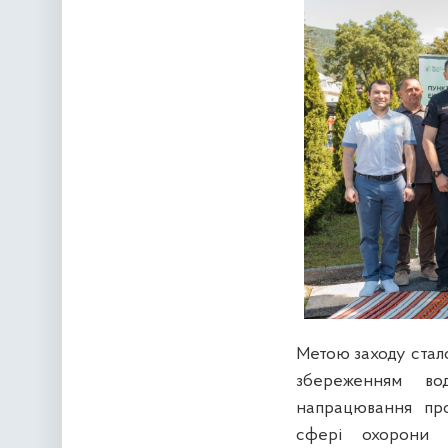
Метою заходу стало
збереженням во
напрацювання про
сфері охорони м