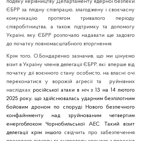
подяку керівництву Департаменту ядерної безпеки
ЄБРР
за плідну співпрацю,
злагоджену і своєчасну
комунікацію протягом тривалого періоду
співробітництва, а також підтримку та допомогу
Україні, яку ЄБРР розпочало надавати ще задовго
до початку повномасштабного вторгнення.
Крім того, О.Бондаренко зазначив, що ми цінуємо
візит в Україну членів делегації ЄБРР, які
вперше від
початку дії воєнного стану особисто, на власні очі
переконатися у ворожій агресії та
руйнівних
наслідках
російської атаки в ніч з 13 на 14 лютого
2025 року, що здійснювалась ударним безпілотним
бойовим дроном по споруді
Нового безпечного
конфайнменту над зруйнованим четвертим
енергоблоком Чорнобильської АЕС. Такий візит
делегації крім іншого
свідчить про забезпечення