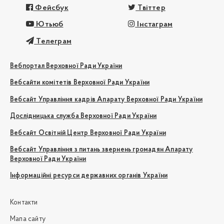
Фейсбук
Твіттер
Ютьюб
Інстаграм
Телеграм
Вебпортал Верховної Ради України
Вебсайти комітетів Верховної Ради України
Вебсайт Управління кадрів Апарату Верховної Ради України
Дослідницька служба Верховної Ради України
Вебсайт Освітній Центр Верховної Ради України
Вебсайт Управління з питань звернень громадян Апарату
Верховної Ради України
Інформаційні ресурси державних органів України
Контакти
Мапа сайту