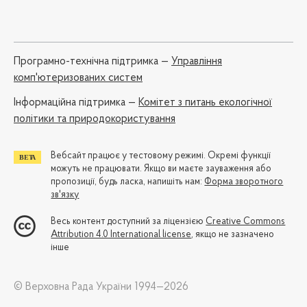
Програмно-технічна підтримка —
Управління
комп'ютеризованих систем
Iнформаційна підтримка —
Комітет з питань екологічної
політики та природокористування
Вебсайт працює у тестовому режимі. Окремі функції
можуть не працювати. Якщо ви маєте зауваження або
пропозиції, будь ласка, напишіть нам:
Форма зворотного
зв'язку
Весь контент доступний за ліцензією
Creative Commons
Attribution 4.0 International license
, якщо не зазначено
інше
© Верховна Рада України 1994—2026