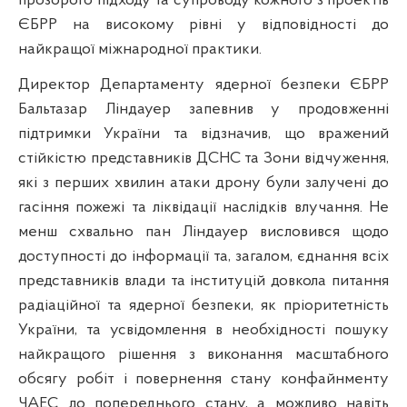
прозорого підходу та супроводу кожного з проектів
ЄБРР на високому рівні у відповідності до
найкращої міжнародної практики.
Директор Департаменту ядерної безпеки ЄБРР
Бальтазар Ліндауер запевнив у продовженні
підтримки України та відзначив, що вражений
стійкістю представників ДСНС та Зони відчуження,
які з перших хвилин атаки дрону були залучені до
гасіння пожежі та ліквідації наслідків влучання. Не
менш схвально пан Ліндауер висловився щодо
доступності до інформації та, загалом, єднання всіх
представників влади та інституцій довкола питання
радіаційної та ядерної безпеки, як пріоритетність
України, та усвідомлення в необхідності пошуку
найкращого рішення з виконання масштабного
обсягу робіт і повернення стану конфайнменту
ЧАЕС до попереднього стану, а можливо навіть