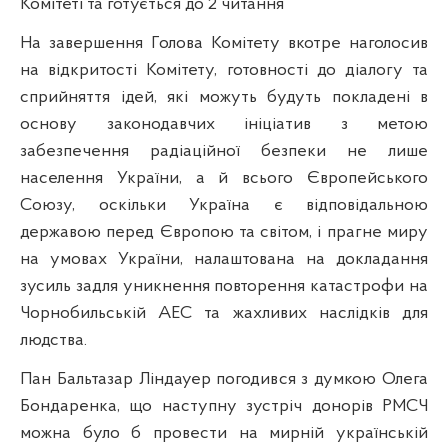
Комітеті та готується до 2 читання
На завершення Голова Комітету вкотре наголосив
на відкритості Комітету, готовності до діалогу та
сприйняття ідей, які можуть будуть покладені в
основу законодавчих ініціатив з метою
забезпечення радіаційної безпеки не лише
населення України, а й всього Європейського
Союзу, оскільки Україна є відповідальною
державою перед Європою та світом, і прагне миру
на умовах України, налаштована на докладання
зусиль задля уникнення повторення катастрофи на
Чорнобильській АЕС та жахливих наслідків для
людства.
Пан Бальтазар Ліндауер погодився з думкою Олега
Бондаренка, що наступну зустріч донорів РМСЧ
можна було б провести на мирній українській