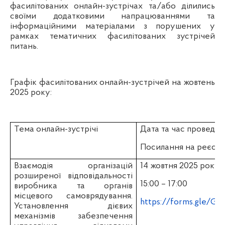
фасилітованих онлайн-зустрічах та/або ділились
своїми додатковими напрацюваннями та
інформаційними матеріалами з порушених у
рамках тематичних фасилітованих зустрічей
питань.
Графік фасилітованих онлайн-зустрічей на жовтень
2025 року:
Тема онлайн-зустрічі
Дата та час проведе
Посилання на реєст
Взаємодія організацій
14 жовтня 2025 року
розширеної відповідальності
15:00 – 17:00
виробника та органів
місцевого самоврядування.
https://forms.gle/G
Установлення дієвих
механізмів забезпечення