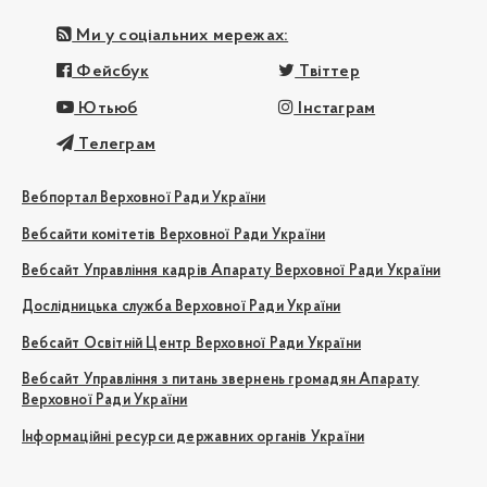
Ми у соціальних мережах:
Фейсбук
Твіттер
Ютьюб
Інстаграм
Телеграм
Вебпортал Верховної Ради України
Вебсайти комітетів Верховної Ради України
Вебсайт Управління кадрів Апарату Верховної Ради України
Дослідницька служба Верховної Ради України
Вебсайт Освітній Центр Верховної Ради України
Вебсайт Управління з питань звернень громадян Апарату
Верховної Ради України
Інформаційні ресурси державних органів України