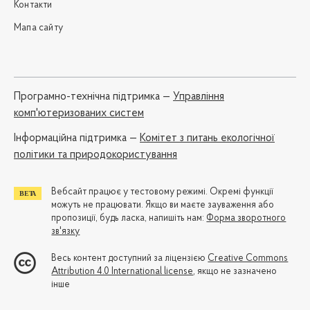
Контакти
Мапа сайту
Програмно-технічна підтримка —
Управління
комп'ютеризованих систем
Iнформаційна підтримка —
Комітет з питань екологічної
політики та природокористування
Вебсайт працює у тестовому режимі. Окремі функції
можуть не працювати. Якщо ви маєте зауваження або
пропозиції, будь ласка, напишіть нам:
Форма зворотного
зв'язку
Весь контент доступний за ліцензією
Creative Commons
Attribution 4.0 International license
, якщо не зазначено
інше