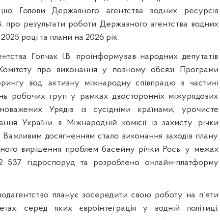
цію Голови Державного агентства водних ресурсів
.В. про результати роботи Державного агентства водних
2025 році та плани на 2026 рік.
нтства Гопчак І.В. проінформував народних депутатів
 Комітету про виконання у повному обсязі Програми
орингу вод, активну міжнародну співпрацю в частині
ань робочих груп у рамках двосторонніх міжурядових
новажених Урядів із сусідніми країнами, урочисте
ання України в Міжнародній комісії із захисту річки
. Важливим досягненням стало виконання заходів плану
ного вирішення проблем басейну річки Рось, у межах
2 537 гідроспоруд та розроблено онлайн-платформу
одагентство планує зосередити свою роботу на п´яти
етах, серед яких євроінтеграція у водній політиці,