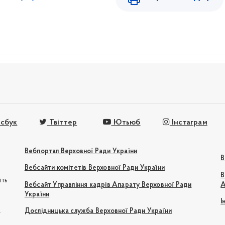
сбук
Твіттер
Ютьюб
Інстаграм
Вебпортал Верховної Ради України
В
Вебсайти комітетів Верховної Ради України
В
іть
Вебсайт Управління кадрів Апарату Верховної Ради
А
України
І
e
Дослідницька служба Верховної Ради України