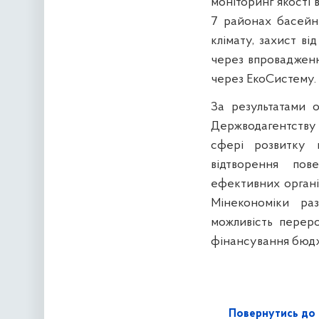
моніторинг якості
7 районах басейні
клімату, захист ві
через впровадженн
через ЕкоСистему.
За результатами 
Держводагентству 
сфері розвитку в
відтворення пов
ефективних організ
Мінекономіки ра
можливість переро
фінансування бюдж
Повернутись до 