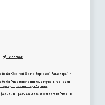
Телеграм
ебсайт Освітній Центр Верховної Ради України
ебсайт Управління з питань звернень громадян
парату Верховної Ради України
нформаційні ресурси державних органів України