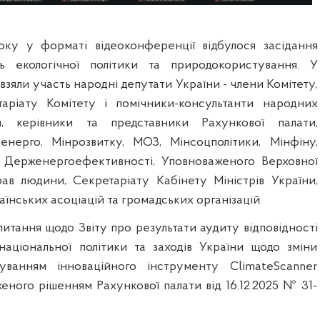
оку у форматі відеоконференції відбулося засідання
ь екологічної політики та природокористування. У
 взяли участь народні депутати України - члени Комітету,
таріату Комітету і помічники-консультанти народних
и, керівники та представники Рахункової палати,
енерго, Мінрозвитку, МОЗ, Мінсоцполітики, Мінфіну,
, Держенергоефективності, Уповноваженого Верховної
ав людини, Секретаріату Кабінету Міністрів України,
їнських асоціацій та громадських організацій.
питання щодо Звіту про результати аудиту відповідності
аціональної політики та заходів України щодо зміни
суванням інноваційного інструменту ClimateScanner
еного рішенням Рахункової палати від 16.12.2025 № 31-