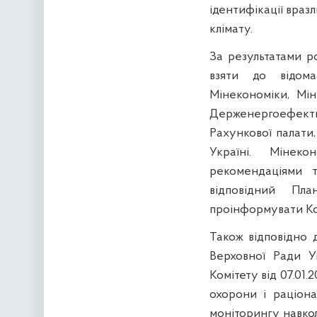
ідентифікації враз
клімату.
За результатами р
взяти до відома
Мінекономіки, Мін
Держенергоефект
Рахункової палати,
Україні. Мінек
рекомендаціями т
відповідний Пл
проінформувати Ко
Також відповідно 
Верховної Ради У
Комітету від 07.01.
охорони і раціон
моніторингу навко