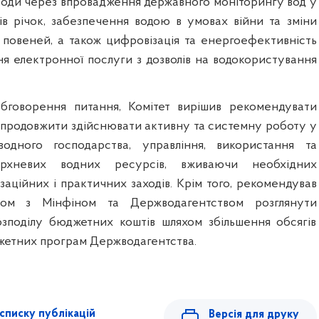
 води через впровадження державного моніторингу вод у
в річок, забезпечення водою в умовах війни та зміни
д повеней, а також цифровізація та енергоефективність
я електронної послуги з дозволів на водокористування
обговорення питання, Комітет вирішив рекомендувати
продовжити здійснювати активну та системну роботу у
одного господарства, управління, використання та
ерхневих водних ресурсів, вживаючи необхідних
аційних і практичних заходів. Крім того, рекомендував
зом з Мінфіном та Держводагентством розглянути
зподілу бюджетних коштів шляхом збільшення обсягів
етних програм Держводагентства.
списку публікацій
Версія для друку