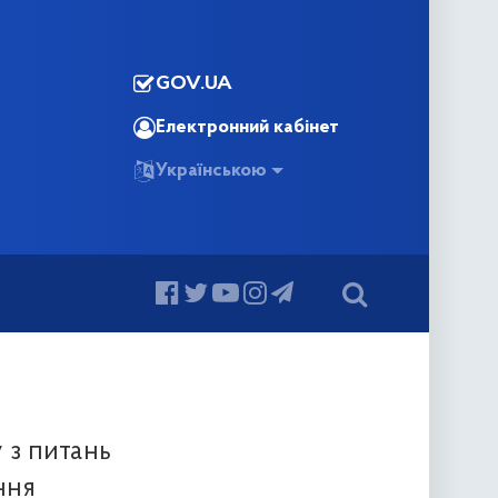
GOV.UA
Електронний кабінет
Українською
 з питань
ння