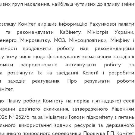
ливих груп населення, найбільш чутливих до впливу зміни
озгляду Комітет вирішив інформацію Рахункової палати
 та рекомендувати Кабінету Міністрів України,
енерго, Мінрозвитку, МОЗ, Мінсоцполітики, Мінфіну і
ивності продовжити роботу над рекомендаціями
 у тому числі щодо фінансування кліматичних заходів в
ономіки запропоновано активізувати роботу за
а розглянути їх на засіданні Колегії і розробити
ан заходів реагування. Про результати роботи
мітет.
до Плану роботи Комітету на період п’ятнадцятої сесії
країни дев’ятого скликання, затвердженого Рішенням
2026 № 252/6, та за ініціативи Голови підкомітету з питань
ального використання водних ресурсів та державного
лишнього природного середовища Прощука Е.П. Комітет