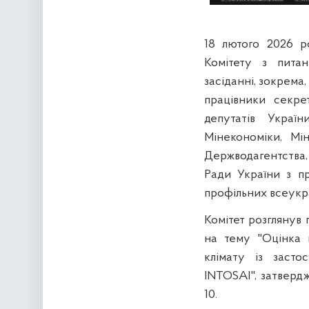
18 лютого 2026 р
Комітету з питан
засіданні, зокрема,
працівники секре
депутатів Україн
Мінекономіки, Мін
Держводагентства
Ради України з пр
профільних всеукра
Комітет розглянув 
на тему "Оцінка н
клімату із засто
INTOSAI", затвердж
10.