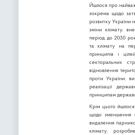
Йшлося про найважл
зокрема щодо затв
розвитку України н
зміни клімату, вн
період до 2030 ро
та клімату на пе
принципів і ціле
секторальних ст
відновлення територ
проти України, в
реалізації держав
принципам державно
Крім цього йшлося
щодо зменшення о
видалення парников
клімату, розроб