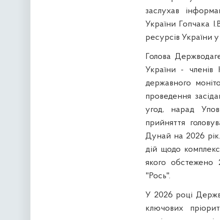
заслухав інформа
України Гопчака І
ресурсів України у 
Голова Держводаге
України - членів
державного моніт
проведення засід
угод, нарад Упов
прийняття головув
Дунай на 2026 рік
дій щодо комплекс
якого обстежено 
"Рось".
У 2026 році Держв
ключових пріорит