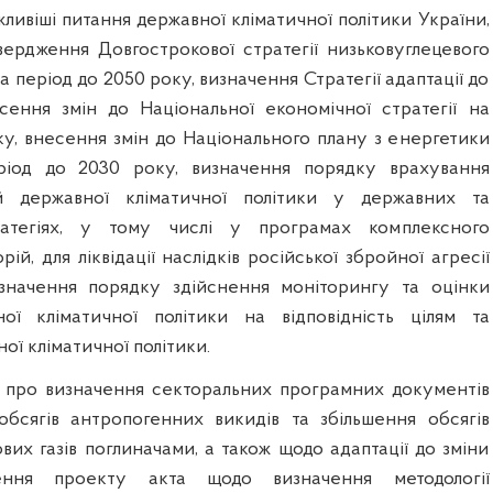
ивіші питання державної кліматичної політики України,
ердження Довгострокової стратегії низьковуглецевого
а період до 2050 року, визначення Стратегії адаптації до
есення змін до Національної економічної стратегії на
ку, внесення змін до Національного плану з енергетики
ріод до 2030 року, визначення порядку врахування
й державної кліматичної політики у державних та
ратегіях, у тому числі у програмах комплексного
ій, для ліквідації наслідків російської збройної агресії
изначення порядку здійснення моніторингу та оцінки
ної кліматичної політики на відповідність цілям та
ї кліматичної політики.
 про визначення секторальних програмних документів
бсягів антропогенних викидів та збільшення обсягів
их газів поглиначами, а також щодо адаптації до зміни
лення проекту акта щодо визначення методології