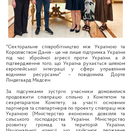
"Секторальне співробітництво між Україною та
Королівством Данія - це не лише підтримка України
під час збройної агресії проти України, а й
підтвердження того, що Україна рухається шляхом
європейської інтеграції у сфері управління
водними ресурсами" – повідомила Дорте
Ліндегаард Мадсен.
За підсумками зустрічі учасники домовилися
продовжити співпрацю спільно з Комітетом та
секретаріатом Комітету, за участі основних
партнерів та співпартнерів по проекту співпраці між
Україною (Міністерство економіки, довкілля та
сільського господарства України, Міністерство
розвитку громад та територій України,
Національної комісії, що здійснює державне