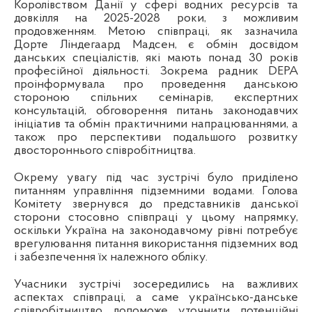
Королівством Данії у сфері водних ресурсів та
довкілля на 2025-2028 роки, з можливим
продовженням. Метою співпраці, як зазначила
Дорте Ліндегаард Мадсен, є обмін досвідом
данських спеціалістів, які мають понад 30 років
професійної діяльності. Зокрема радник DEPA
проінформувала про проведення данською
стороною спільних семінарів, експертних
консультацій, обговорення питань законодавчих
ініціатив та обмін практичними напрацюваннями, а
також про перспективи подальшого розвитку
двостороннього співробітництва.
Окрему увагу під час зустрічі було приділено
питанням управління підземними водами. Голова
Комітету звернувся до представників данської
сторони стосовно співпраці у цьому напрямку,
оскільки Україна на законодавчому рівні потребує
врегулювання питання використання підземних вод
і забезпечення їх належного обліку.
Учасники зустрічі зосередились на важливих
аспектах співпраці, а саме українсько-данське
співробітництво допоможе уточнити потенційні