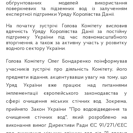
обґрунтованих моделей використання
поверхневих та підземних вод із залученням
експертної підтримки Уряду Королівства Данії.
На початку зустрічі Голова Комітету висловив
вдячність Уряду Королівства Данії за постійну
підтримку України під час повномасштабного
вторгнення, а також за активну участь у розвитку
водного сектору України.
Голова Комітету Олег Бондаренко поінформував
учасників зустрічі про діяльність Комітету, його
предмети відання, акцентувавши увагу на тому, що
Уряд України вже працює над питаннями
імплементації європейського законодавства у
сфері очищення міських стічних вод. Зокрема,
прийнято Закон України "Про водовідведення та
очищення стічних вод", який розроблено на
виконання вимог
Директиви Ради ЄС 91/271/ЄЕС