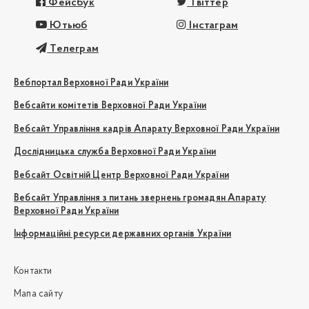
Фейсбук
Твіттер
Ютьюб
Інстаграм
Телеграм
Вебпортал Верховної Ради України
Вебсайти комітетів Верховної Ради України
Вебсайт Управління кадрів Апарату Верховної Ради України
Дослідницька служба Верховної Ради України
Вебсайт Освітній Центр Верховної Ради України
Вебсайт Управління з питань звернень громадян Апарату
Верховної Ради України
Інформаційні ресурси державних органів України
Контакти
Мапа сайту