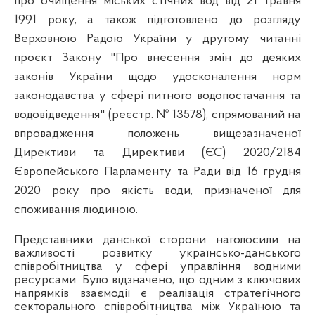
про очищення міських стічних вод від 21 травня
1991 року
, а також підготовлено до розгляду
Верховною Радою України у другому читанні
проєкт Закону "Про внесення змін до деяких
законів України щодо удосконалення норм
законодавства у сфері питного водопостачання та
водовідведення" (реєстр. № 13578
), спрямований на
впровадження положень
вищезазначеної
Директиви та Директиви (ЄС) 2020/2184
Європейського Парламенту та Ради від 16 грудня
2020 року про якість води, призначеної для
споживання людиною.
Представники данської сторони наголосили на
важливості розвитку українсько-данського
співробітництва у сфері управління водними
ресурсами. Було відзначено, що одним з ключових
напрямків взаємодії є реалізація стратегічного
секторального співробітництва між Україною та