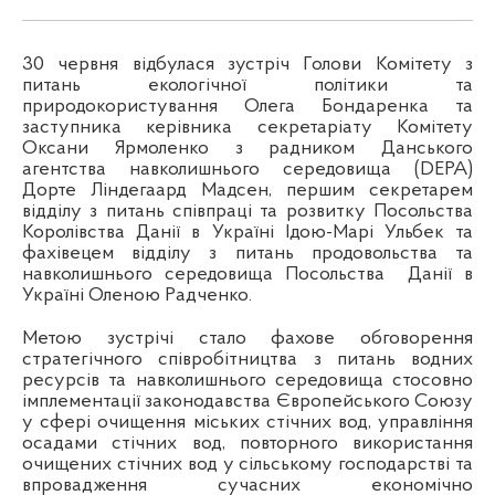
30 червня відбулася зустріч Голови Комітету з
питань екологічної політики та
природокористування Олега Бондаренка та
заступника керівника секретаріату Комітету
Оксани Ярмоленко з радником Данського
агентства навколишнього середовища (DEPA)
Дорте Ліндегаард Мадсен, першим секретарем
відділу з питань співпраці та розвитку Посольства
Королівства Данії в Україні Ідою-Марі Ульбек та
фахівецем відділу з питань продовольства та
навколишнього середовища Посольства
Данії в
Україні Оленою Радченко.
Метою зустрічі стало фахове обговорення
стратегічного співробітництва з питань водних
ресурсів та навколишнього середовища стосовно
імплементації законодавства Європейського Союзу
у сфері очищення міських стічних вод, управління
осадами стічних вод, повторного використання
очищених стічних вод у сільському господарстві та
впровадження сучасних економічно