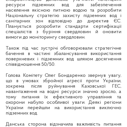
ресурси підземних вод для забезпечення
населення якісною питною водою та розробити
Національну стратегію захисту підземних вод і
санітарних зон відповідно до директив ЄС.
Планується розробити стандарти сертифікації
спеціалістів з буріння свердловин й оновити
вимоги до моніторингу свердловин.
Також під час зустрічі обговорювали стратегічне
бачення в частині збалансування використання
поверхневих і підземних вод шляхом досягнення
співвідношення 50/50.
Голова Комітету Олег Бондаренко звернув увагу,
що в умовах з
бройної агресії проти України,
зокрема після руйнування Каховської ГЕС,
навантаження на водні ресурси значно зросло, а
тому питання їх ефективного управління та
охорони набуло особливої уваги. Деякі регіони
України перейшли на використання виключно
підземних вод.
Данська сторона відзначила важливість питання