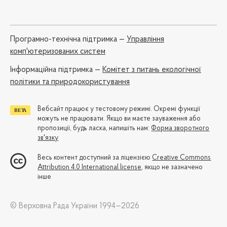
Програмно-технічна підтримка —
Управління
комп'ютеризованих систем
Iнформаційна підтримка —
Комітет з питань екологічної
політики та природокористування
Вебсайт працює у тестовому режимі. Окремі функції
можуть не працювати. Якщо ви маєте зауваження або
пропозиції, будь ласка, напишіть нам:
Форма зворотного
зв'язку
Весь контент доступний за ліцензією
Creative Commons
Attribution 4.0 International license
, якщо не зазначено
інше
© Верховна Рада України 1994—2026