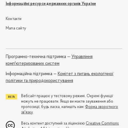
Інформаційні ресурси державних органів України
Контакти
Мапа сайту
Програмно-технічна підтримка —
Управління
комп'ютеризованих систем
Iнформаційна підтримка —
Комітет з питань екологічної
політики та природокористування
Вебсайт працює у тестовому режимі. Окремі функції
можуть не працювати. Якщо ви маєте зауваження або
пропозиції, будь ласка, напишіть нам:
Форма зворотного
зв'язку
Весь контент доступний за ліцензією
Creative Commons