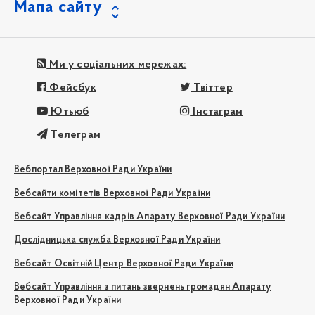
Мапа сайту
Ми у соціальних мережах:
Фейсбук
Твіттер
Ютьюб
Інстаграм
Телеграм
Вебпортал Верховної Ради України
Вебсайти комітетів Верховної Ради України
Вебсайт Управління кадрів Апарату Верховної Ради України
Дослідницька служба Верховної Ради України
Вебсайт Освітній Центр Верховної Ради України
Вебсайт Управління з питань звернень громадян Апарату
Верховної Ради України