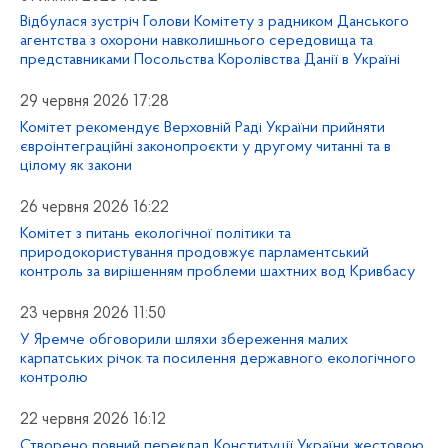
Відбулася зустріч Голови Комітету з радником Данського
агентства з охорони навколишнього середовища та
представниками Посольства Королівства Данії в Україні
29 червня 2026 17:28
Комітет рекомендує Верховній Раді України прийняти
євроінтеграційні законопроєкти у другому читанні та в
цілому як закони
26 червня 2026 16:22
Комітет з питань екологічної політики та
природокористування продовжує парламентський
контроль за вирішенням проблеми шахтних вод Кривбасу
23 червня 2026 11:50
У Яремче обговорили шляхи збереження малих
карпатських річок та посилення державного екологічного
контролю
22 червня 2026 16:12
Створено повний переклад Конституції України жестовою